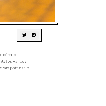


excelente
tatos valiosa.
icas práticas e