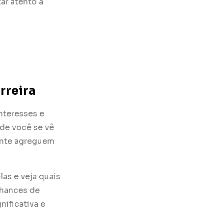
ar atento a
rreira
nteresses e
nde você se vê
mente agreguem
as e veja quais
chances de
nificativa e