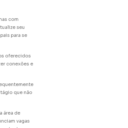
 mas com
tualize seu
pais para se
ps oferecidos
zer conexões e
frequentemente
tágio que não
a área de
nunciam vagas