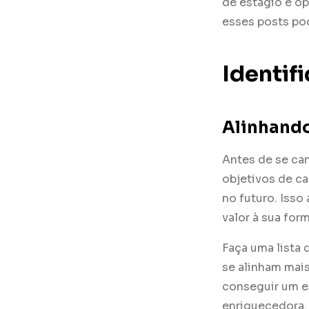
de estágio e op
esses posts po
Identif
Alinhando
Antes de se can
objetivos de ca
no futuro. Isso
valor à sua for
Faça uma lista 
se alinham mai
conseguir um es
enriquecedora.