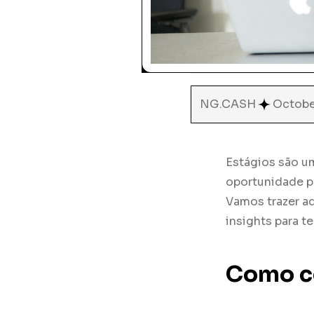
NG.CASH
Octobe
Estágios são u
oportunidade pa
Vamos trazer aq
insights para t
Como c