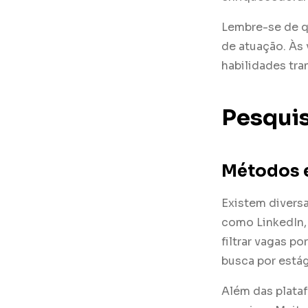
Lembre-se de q
de atuação. Às
habilidades tra
Pesqui
Métodos e
Existem divers
como LinkedIn,
filtrar vagas po
busca por estág
Além das plataf