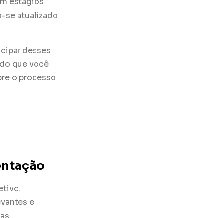
em estágios
a-se atualizado
icipar desses
ndo que você
bre o processo
entação
etivo.
evantes e
uas