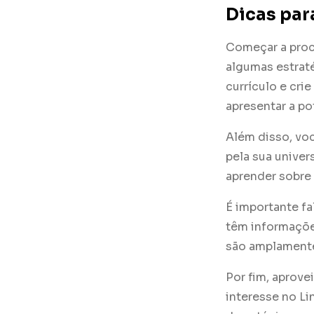
Dicas par
Começar a proc
algumas estraté
currículo e cri
apresentar a p
Além disso, vo
pela sua univer
aprender sobre
É importante f
têm informaçõe
são amplamente
Por fim, aprove
interesse no Li