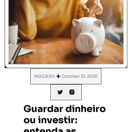
NG.CASH
October 31, 2025


Guardar dinheiro
ou investir:
entenda as