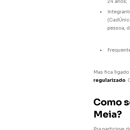
24 anos;
Integrant
(CadÚnico
pessoa, d
Frequent
Mas fica ligad
regularizado
.
Como se
Meia?
Pra participar 