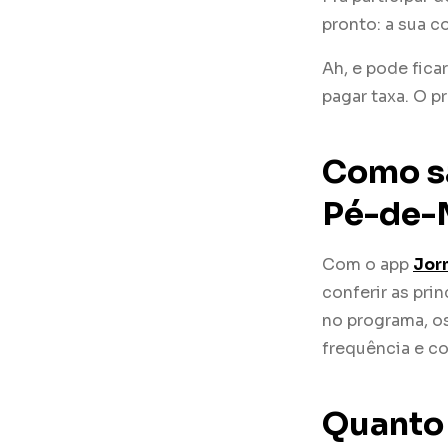
pronto: a sua 
Ah, e pode fica
pagar taxa. O p
Como sa
Pé-de-
Com o app
Jor
conferir as pr
no programa, os
frequência e c
Quanto