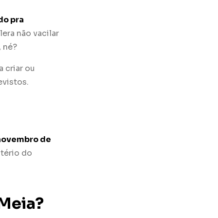
do pra
lera não vacilar
, né?
 criar ou
evistos.
novembro de
stério do
Meia?