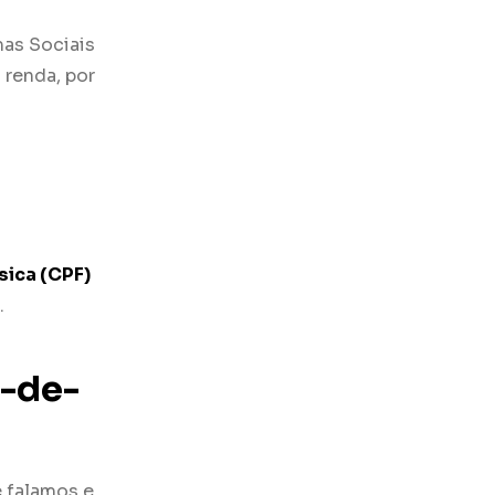
mas Sociais
 renda, por
sica (CPF)
.
é-de-
e falamos e