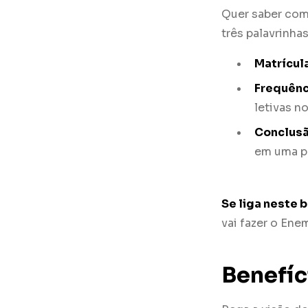
Quer saber com
três palavrinha
Matrícul
Frequênc
letivas n
Conclus
em uma pa
Se liga neste 
vai fazer o En
Benefí