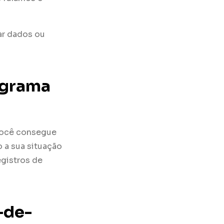
iar dados ou
ograma
você consegue
 a sua situação
egistros de
-de-