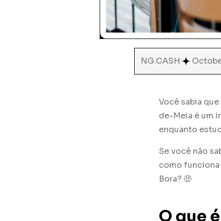
NG.CASH
Octobe
Você sabia que 
de-Meia é um in
enquanto estud
Se você não s
como funciona o
Bora? 🤑
O que é