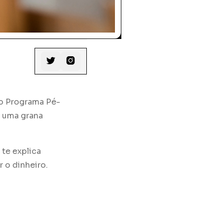


, o Programa Pé-
r uma grana
 te explica
 o dinheiro.