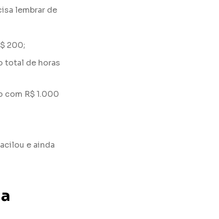
isa lembrar de
R$ 200;
o total de horas
no com R$ 1.000
acilou e ainda
ia