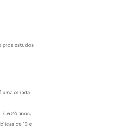
re pros estudos
Dá uma olhada
14 e 24 anos;
licas de 19 e