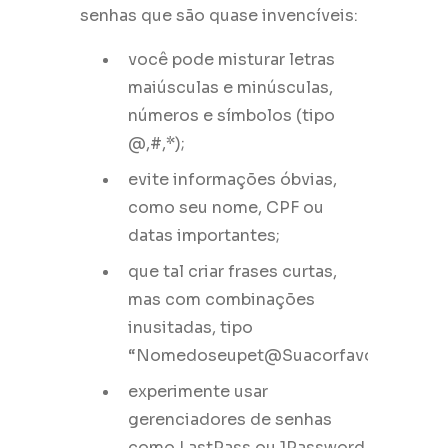
senhas que são quase invencíveis:
você pode misturar letras
maiúsculas e minúsculas,
números e símbolos (tipo
@,#,*);
evite informações óbvias,
como seu nome, CPF ou
datas importantes;
que tal criar frases curtas,
mas com combinações
inusitadas, tipo
“Nomedoseupet@Suacorfavorita+4núm
experimente usar
gerenciadores de senhas
como LastPass ou 1Password