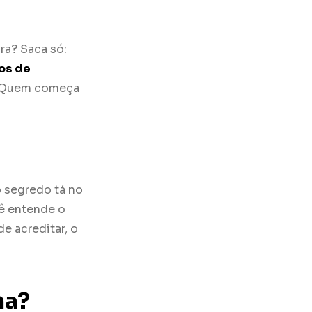
ra? Saca só:
os de
r. Quem começa
 segredo tá no
cê entende o
de acreditar, o
na?