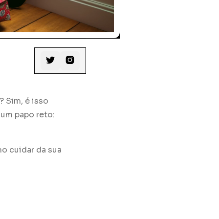


? Sim, é isso
um papo reto:
mo cuidar da sua