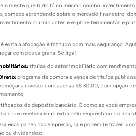
a em mente que tudo tá no mesmo combo: investimento,
ão, comece aprendendo sobre o mercado financeiro, do
investimento pra iniciantes e explore ferramentas e pla
cê evita a afobação e faz tudo com mais segurança. Aqu
eçar com pouca grana. Se liga!
obiliários:
títulos do setor imobiliário com rendiment
Direto:
programa de compra e venda de títulos públicos.
começar a investir com apenas R$ 30,00, com opção de
 momento;
tificados de depósito bancário. É como se você empres
 banco e recebesse um extra pelo empréstimo no final 
quenas partes das empresas, que podem te trazer lucr
ão ou dividendos;