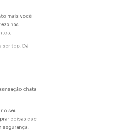
nto mais você
reza nas
ntos.
 ser top. Dá
 sensação chata
r o seu
mprar coisas que
m segurança.