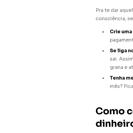
Pra te dar aque
consciência, se
Crie uma 
pagamento
Se liga n
sai. Assi
grana e at
Tenha me
mês? Fica
Como c
dinheir