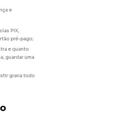
ança e
cias PIX,
rtão pré-pago;
ntra e quanto
nha, guardar uma
stir grana todo
co