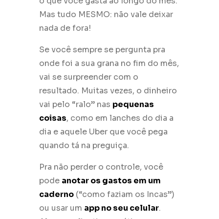
o que você gasta ao longo do mês.
Mas tudo MESMO: não vale deixar
nada de fora!
Se você sempre se pergunta pra
onde foi a sua grana no fim do mês,
vai se surpreender com o
resultado. Muitas vezes, o dinheiro
vai pelo “ralo” nas
pequenas
coisas
, como em lanches do dia a
dia e aquele Uber que você pega
quando tá na preguiça.
Pra não perder o controle, você
pode
anotar os gastos em um
caderno
(“como faziam os Incas”)
ou usar um
app no seu celular
.