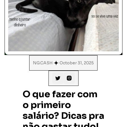
NG.CASH
October 31, 2025


O que fazer com
o primeiro
salário? Dicas pra
não gastar tudo!